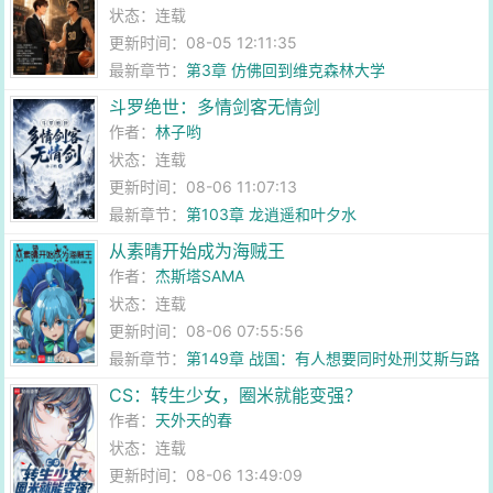
状态：连载
更新时间：08-05 12:11:35
最新章节：
第3章 仿佛回到维克森林大学
斗罗绝世：多情剑客无情剑
作者：
林子哟
状态：连载
更新时间：08-06 11:07:13
最新章节：
第103章 龙逍遥和叶夕水
从素晴开始成为海贼王
作者：
杰斯塔SAMA
状态：连载
更新时间：08-06 07:55:56
最新章节：
第149章 战国：有人想要同时处刑艾斯与路
飞。卡普：？？？
CS：转生少女，圈米就能变强？
作者：
天外天的春
状态：连载
更新时间：08-06 13:49:09