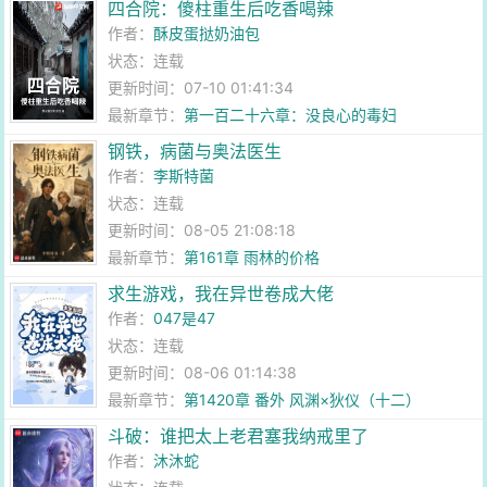
四合院：傻柱重生后吃香喝辣
作者：
酥皮蛋挞奶油包
状态：连载
更新时间：07-10 01:41:34
最新章节：
第一百二十六章：没良心的毒妇
钢铁，病菌与奥法医生
作者：
李斯特菌
状态：连载
更新时间：08-05 21:08:18
最新章节：
第161章 雨林的价格
求生游戏，我在异世卷成大佬
作者：
047是47
状态：连载
更新时间：08-06 01:14:38
最新章节：
第1420章 番外 风渊×狄仪（十二）
斗破：谁把太上老君塞我纳戒里了
作者：
沐沐蛇