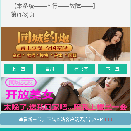
【本系统——不行——故障——】
第(1/3)页
上一章
目录
存书签
下一章
追看新章节，下载本站客户端无广告APP
↓↓↓