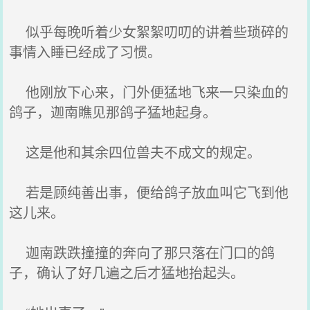
似乎每晚听着少女絮絮叨叨的讲着些琐碎的
事情入睡已经成了习惯。
他刚放下心来，门外便猛地飞来一只染血的
鸽子，迦南瞧见那鸽子猛地起身。
这是他和其余四位兽夫不成文的规定。
若是顾纯善出事，便给鸽子放血叫它飞到他
这儿来。
迦南跌跌撞撞的奔向了那只落在门口的鸽
子，确认了好几遍之后才猛地抬起头。