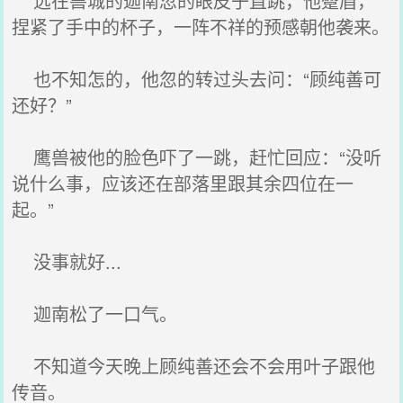
远在兽城的迦南忽的眼皮子直跳，他蹙眉，
捏紧了手中的杯子，一阵不祥的预感朝他袭来。
也不知怎的，他忽的转过头去问：“顾纯善可
还好？”
鹰兽被他的脸色吓了一跳，赶忙回应：“没听
说什么事，应该还在部落里跟其余四位在一
起。”
没事就好...
迦南松了一口气。
不知道今天晚上顾纯善还会不会用叶子跟他
传音。