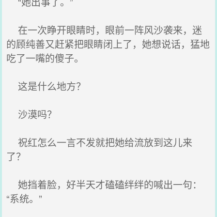
“她出事了。”
在一次睁开眼睛时，眼前一阵风沙袭来，迷
的顾纯善又赶紧把眼睛闭上了，她想说话，猛地
吃了一嘴的傻子。
这是什么地方？
沙漠吗？
祝红怎么一言不发就把她给流放到这儿来
了？
她挡着脸，好半天才磕磕绊绊的喊出一句：
“系统。”