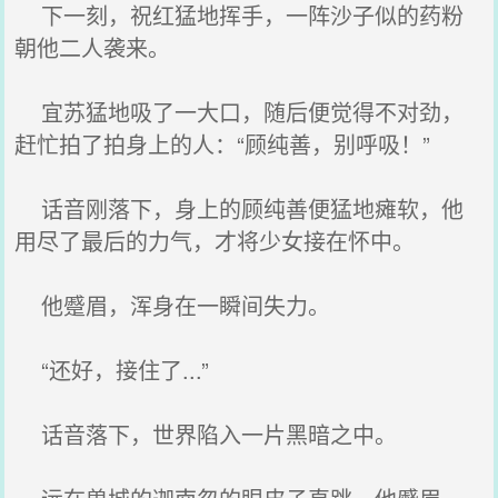
下一刻，祝红猛地挥手，一阵沙子似的药粉
朝他二人袭来。
宜苏猛地吸了一大口，随后便觉得不对劲，
赶忙拍了拍身上的人：“顾纯善，别呼吸！”
话音刚落下，身上的顾纯善便猛地瘫软，他
用尽了最后的力气，才将少女接在怀中。
他蹙眉，浑身在一瞬间失力。
“还好，接住了...”
话音落下，世界陷入一片黑暗之中。