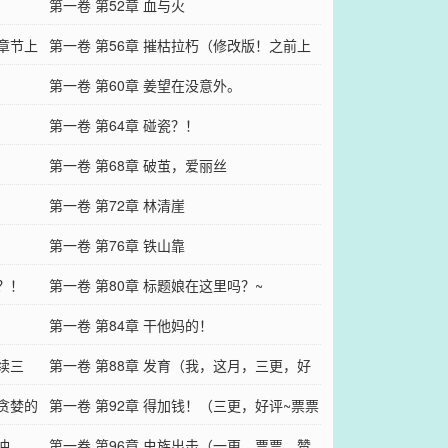
第一卷 第52章 血与火
！章节上
第一卷 第56章 摧枯拉朽（修改版！之前上
传错误了！）
第一卷 第60章 姜望在没意外。
第一卷 第64章 碰瓷？！
第一卷 第68章 破茧，爱丽丝
第一卷 第72章 林清崖
第一卷 第76章 铁山靠
？！
第一卷 第80章 标题娘在这里吗？~
第一卷 第84章 干他妈的！
续三
第一卷 第88章 发育（我，这月，三更，好
（贪婪的
评，票，爱你）
第一卷 第92章 得加钱！（三更，好评~票票
冲
~）
第一卷 第96章 虫族出击（一更，票票，赞