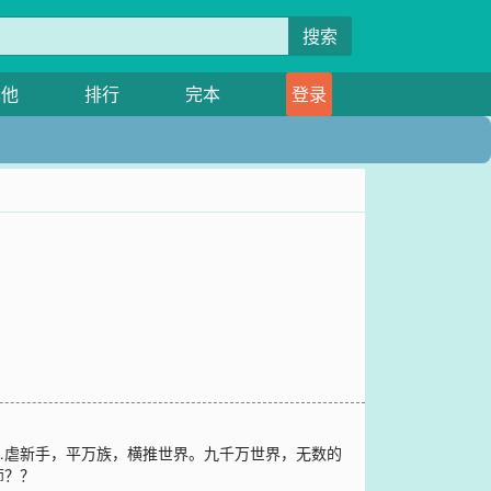
搜索
其他
排行
完本
登录
…虐新手，平万族，横推世界。九千万世界，无数的
师？？