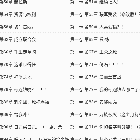
第50章 赫拉斯
第一卷 第51章 继续摇人！
第54章 资源与权利
第一卷 第55章 联军受袭（修改版
第58章 城门告破。
传错误！对不起）
第一卷 第59章 人类要输？！
第62章 成立联合会
第一卷 第63章 操·练
第66章 千里走单骑
第一卷 第67章 王荣之死
第70章 这谁顶得住
第一卷 第71章 倒贴？！！！
第74章 神堕之地
第一卷 第75章 爱丽丝首战
第78章 标题娘呢？！！！
第一卷 第79章 我的标题娘去哪里了
第82章 刺杀团，死神赐福
第一卷 第83章 安娜破壳
第86章 给我冲？
第一卷 第87章 万族被灭（这个月持
 第90章 自己买自己。（一更，票
更，求票子好评！）
第一卷 第91章 你的名字叫贪婪！
饭~）
 第94章 联盟？（二更~没票的给个好
我想要票票~）
第一卷 第95章 核心易手（三更！冲