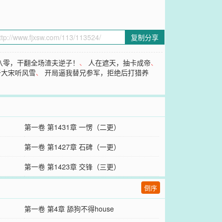
复制分享
八零，干翻全场渣夫逆子！
、
人在遮天，抽卡成帝
、
于大宋听风雪
、
开局逼我替兄参军，拒绝后打猎养
第一卷 第1431章 一愣（二更）
第一卷 第1427章 石碑（一更）
第一卷 第1423章 交锋（三更）
倒序
第一卷 第4章 舔狗不得house