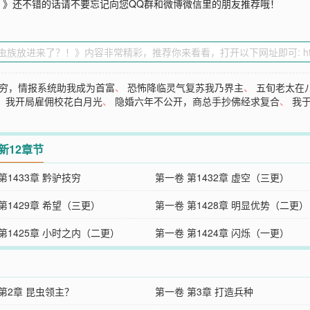
！
》还不错的话请不要忘记向您QQ群和微博微信里的朋友推荐哦！
穷，情报系统助我成为首富
、
恐怖降临灵气复苏我乃界主
、
五旬老太在
，我开局雇佣校花白月光
、
隐婚六年不公开，商总手抄佛经求复合
、
我
新12章节
第1433章 黔驴技穷
第一卷 第1432章 虚空（三更）
第1429章 希望（三更）
第一卷 第1428章 明显优势（二更）
第1425章 小时之内（二更）
第一卷 第1424章 闪烁（一更）
第2章 昆虫领主？
第一卷 第3章 打造兵种