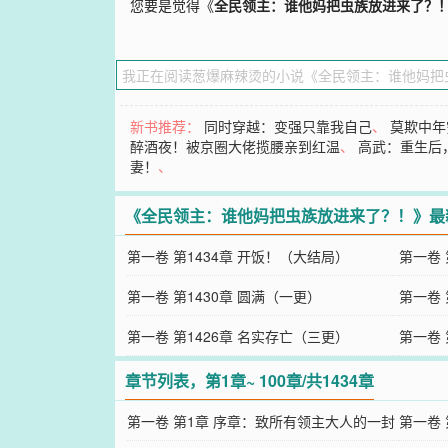
您要是觉得《
全民领主：谁他妈把虫族放进来了？
新书推荐：
同时穿越：变强只靠我自己
、
莫欺中年
醉酒夜！被京圈大佬揽腰亲到红温
、
高武：重生后
妻！
、
《全民领主：谁他妈把虫族放进来了？！》最
第一卷 第1434章 开饭！（大结局）
第一卷 
第一卷 第1430章 圆满（一更）
第一卷 
第一卷 第1426章 名实存亡（三更）
第一卷 
章节列表，第1章~ 100章/共1434章
第一卷 第1章 序章：致所有领主大人的一封
第一卷 