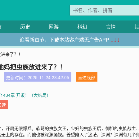
市
历史
网游
科幻
言情
追看新章节，下载本站客户端无广告APP
↓↓↓
放进来了？！
他妈把虫族放进来了？！
更新时间：2025-11-24 23:42:05
直达底部
第1434章 开饭！（大结局）
阅读
主，开局无限爆兵。软萌的虫族女王，少妇的虫族王后，御姐的虫族战主
高无上的存在。而他也被深渊凝视。姜望陷入了迷茫，深渊？深渊有几个