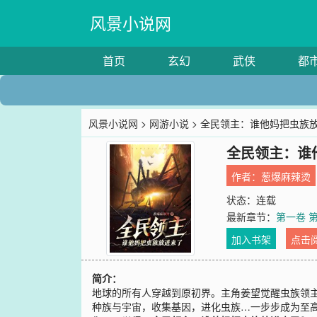
风景小说网
首页
玄幻
武侠
都
风景小说网
>
网游小说
> 全民领主：谁他妈把虫族
全民领主：谁
作者：
葱爆麻辣烫
状态：连载
最新章节：
第一卷 
加入书架
点击
简介：
地球的所有人穿越到原初界。主角姜望觉醒虫族领
种族与宇宙，收集基因，进化虫族…一步步成为至