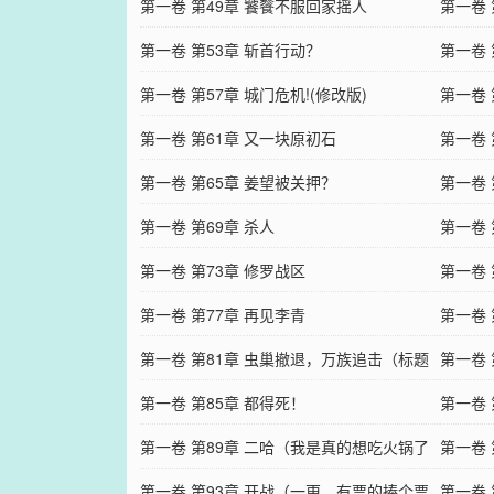
第一卷 第49章 饕餮不服回家摇人
第一卷 
第一卷 第53章 斩首行动？
第一卷 
第一卷 第57章 城门危机!(修改版)
第一卷 
第一卷 第61章 又一块原初石
第一卷 
第一卷 第65章 姜望被关押？
第一卷 
第一卷 第69章 杀人
第一卷 
第一卷 第73章 修罗战区
第一卷 
第一卷 第77章 再见李青
第一卷 
第一卷 第81章 虫巢撤退，万族追击（标题
第一卷 
娘回归）
第一卷 第85章 都得死！
第一卷 
第一卷 第89章 二哈（我是真的想吃火锅了
第一卷
兄弟们！！！）
第一卷 第93章 开战（一更，有票的捧个票
票，饭
第一卷