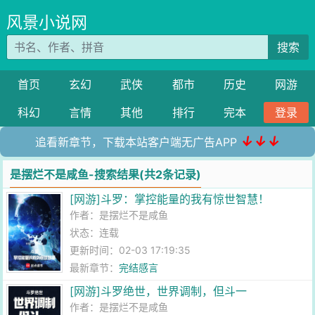
风景小说网
搜索
首页
玄幻
武侠
都市
历史
网游
科幻
言情
其他
排行
完本
登录
↓↓↓
追看新章节，下载本站客户端无广告APP
是摆烂不是咸鱼-搜索结果(共2条记录)
[网游]斗罗：掌控能量的我有惊世智慧！
作者：
是摆烂不是咸鱼
状态：连载
更新时间：02-03 17:19:35
最新章节：
完结感言
[网游]斗罗绝世，世界调制，但斗一
作者：
是摆烂不是咸鱼