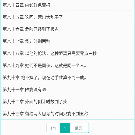
第八十四章 内线红色警报
第八十五章 这回，惹出大乱子了
第八十六章 危险已经到了极点
第八十七章 倒计时剩两秒
第八十八章 以他的枪法，这种距离只需要零点三秒
第八十九章 她们不是同伙，这就是同一个人。
第九十章 跑不掉了，现在动手胜算不到一成。
第九十一章 陆宴没有退
第九十二章 外面的倒计时数到了头
第九十三章 留给两人思考的时间只剩不到五秒
1/1
1