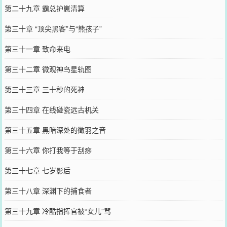
第二十九章 霸总护崽清算
第三十章 “顶尖黑客”与“熊孩子”
第三十一章 致命来电
第三十二章 微观神鸟星轨图
第三十三章 三十秒的死神
第三十四章 在线碰瓷远古机关
第三十五章 黑暗深处的徵羽之音
第三十六章 你打我等于刮痧
第三十七章 七岁影后
第三十八章 深渊下的捕食者
第三十九章 冷酷指挥官被“女儿”骂