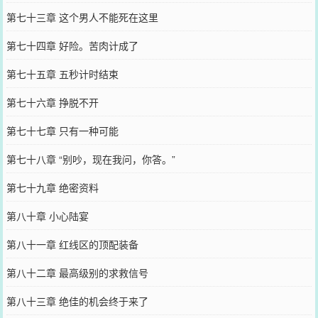
第七十三章 这个男人不能死在这里
第七十四章 好险。苦肉计成了
第七十五章 五秒计时结束
第七十六章 挣脱不开
第七十七章 只有一种可能
第七十八章 “别吵，现在我问，你答。”
第七十九章 绝密资料
第八十章 小心陆宴
第八十一章 红线区的顶配装备
第八十二章 最高级别的求救信号
第八十三章 绝佳的机会终于来了