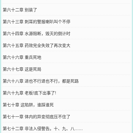
第六十二章 别装了
第六十三章 刺耳的警报喇叭叫个不停
第六十四章 水源阻断，毁灭的倒计时
第六十五章 药效完全失效了再次变大
第六十六章 重兵死地
第六十七章 这是死局
第六十八章 进也不行退也不行，都是死路
第六十九章 老板!底下出事了!
第七十章 这陷阱，谁踩谁死
第七十一章 体内的异变彻底压不住了
第七十二章 非法入侵警告。十、九、八……