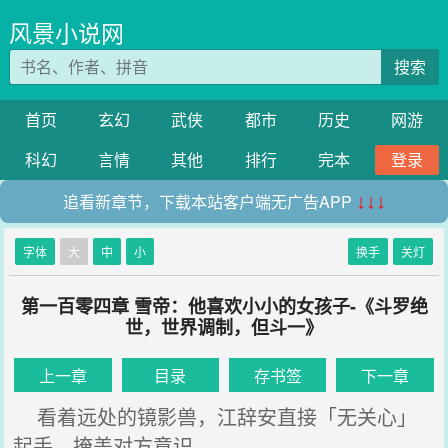
风景小说网
搜索
首页
玄幻
武侠
都市
历史
网游
科幻
言情
其他
排行
完本
登录
追看新章节，下载本站客户端无广告APP
↓↓↓
字体
大
中
小
换手
关灯
第一百零四章 雪帝：他喜欢小小的女孩子-《斗罗绝
世，世界调制，但斗一》
上一章
目录
存书签
下一章
看着远处的镜影兽，江辞安直接「无关心」
起手，掩盖对方意识。