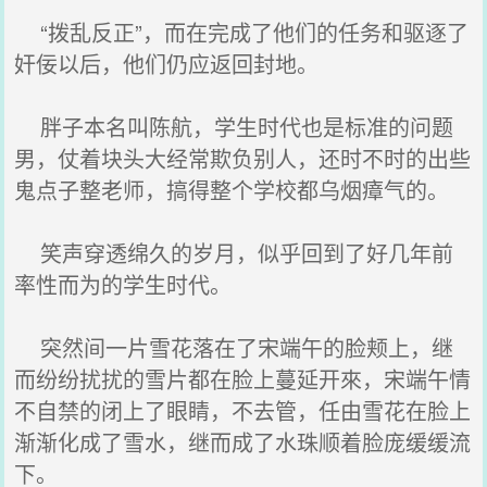
“拨乱反正”，而在完成了他们的任务和驱逐了
奸佞以后，他们仍应返回封地。
胖子本名叫陈航，学生时代也是标准的问题
男，仗着块头大经常欺负别人，还时不时的出些
鬼点子整老师，搞得整个学校都乌烟瘴气的。
笑声穿透绵久的岁月，似乎回到了好几年前
率性而为的学生时代。
突然间一片雪花落在了宋端午的脸颊上，继
而纷纷扰扰的雪片都在脸上蔓延开來，宋端午情
不自禁的闭上了眼睛，不去管，任由雪花在脸上
渐渐化成了雪水，继而成了水珠顺着脸庞缓缓流
下。