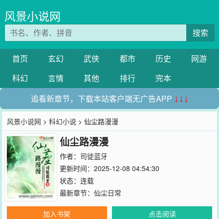
风景小说网
搜索
首页
玄幻
武侠
都市
历史
网游
科幻
言情
其他
排行
完本
追看新章节，下载本站客户端无广告APP
↓↓↓
风景小说网
>
科幻小说
> 仙尘路漫漫
仙尘路漫漫
作者：
司徒蓝牙
更新时间：2025-12-08 04:54:30
状态：连载
最新章节：
仙尘日常
加入书架
点击阅读