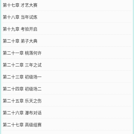
第十七章 才艺大赛
第十八章 当年试炼
第十九章 考验开启
第二十章 弟子大典
第二十一章 桃落何许
第二十二章 三年之试
第二十三章 初级场一
第二十四章 初级场二
第二十五章 乐天之伤
第二十六章 瀑布对话
第二十七章 高级组赛